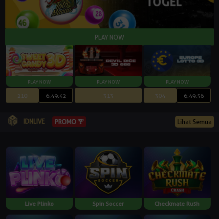
210
6:49:40
313
304
6:49:54
IDNLIVE
Lihat Semua
PROMO
Live Plinko
Spin Soccer
Checkmate Rush