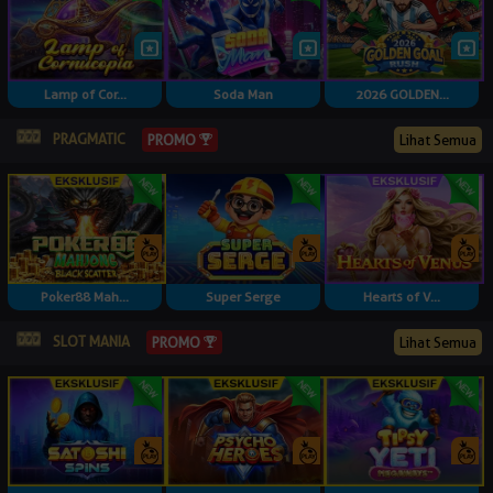
Lamp of Cor...
Soda Man
2026 GOLDEN...
PRAGMATIC
Lihat Semua
PROMO
Poker88 Mah...
Super Serge
Hearts of V...
SLOT MANIA
Lihat Semua
PROMO