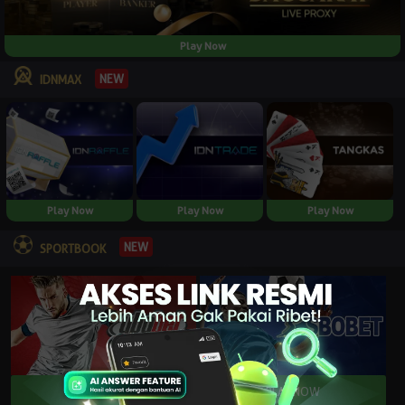
Play Now
NEW
IDNMAX
Play Now
Play Now
Play Now
NEW
SPORTBOOK