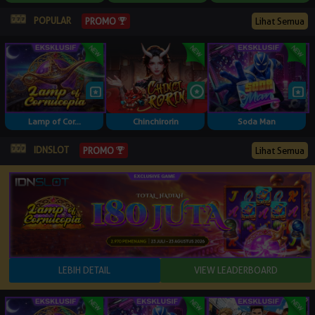
POPULAR
Lihat Semua
PROMO
Lamp of Cor...
Chinchirorin
Soda Man
IDNSLOT
Lihat Semua
PROMO