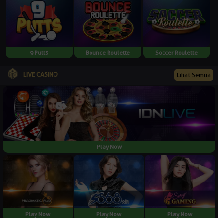
9 Putts
Bounce Roulette
Soccer Roulette
LIVE CASINO
Lihat Semua
Play Now
Play Now
Play Now
Play Now