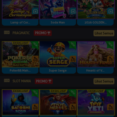
Lamp of Cor...
Soda Man
2026 GOLDEN...
PRAGMATIC
PROMO
Lihat Semua
Poker88 Mah...
Super Serge
Hearts of V...
SLOT MANIA
PROMO
Lihat Semua