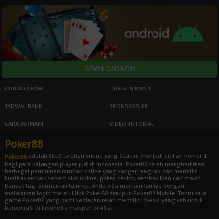
HUBUNGI KAMI
LINK ALTERNATIF
JADWAL BANK
SPONSORSHIP
CARA BERMAIN
VIDEO TUTORIAL
Poker88
adalah situs taruhan online yang saat ini menjadi pilihan nomor 1
Poker88
bagi para kalangan player judi di Indonesia. Poker88 telah menghadirkan
berbagai permainan taruhan online yang sangat lengkap dan memiliki
kualitas terbaik seperti slot online, poker, casino, tembak ikan dan masih
banyak lagi permainan lainnya. Anda bisa memainkannya dengan
melakukan login melalui link Poker88 ataupun Poker88 Mobile. Tentu saja
game Poker88 yang kami sediakan telah memiliki lisensi yang sah untuk
beroperasi di Indonesia maupun di Asia.