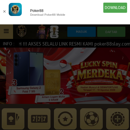
DOWNLOAD
×
Poker88
Download Poker88 Mobile
ASH !!! AKSES SELALU LINK RESMI KAMI poker88slay.com | p
INFO :
HOME
IDN E-LOTTERY
POKER
SLOT GAME
NEW
NEW
SPORTBOOK
LIVE CASINO
IDNLIVE
NEW
ESPORTS
TOGEL
ARCADE
NEW
NEW
NEW
TEMBAK IKAN
IDNRAFFLE
IDNTRADE