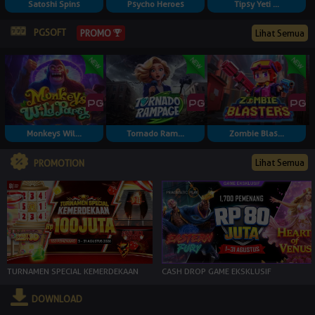
Satoshi Spins
Psycho Heroes
Tipsy Yeti ...
PGSOFT
PROMO
Lihat Semua
Monkeys Wil...
Tornado Ram...
Zombie Blas...
Lihat Semua
PROMOTION
TURNAMEN SPECIAL KEMERDEKAAN
CASH DROP GAME EKSKLUSIF
DOWNLOAD