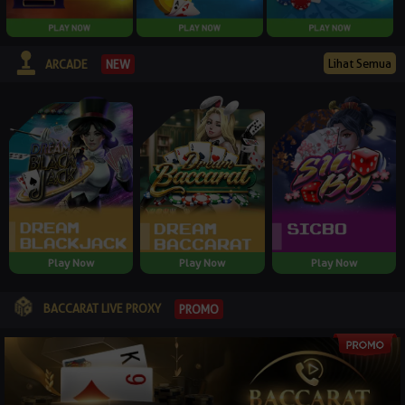
Lihat Semua
NEW
ARCADE
Play Now
Play Now
Play Now
BACCARAT LIVE PROXY
PROMO