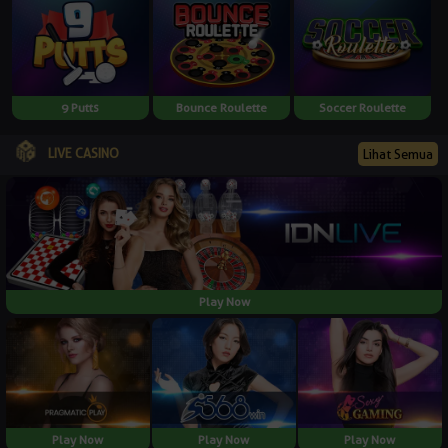
9 Putts
Bounce Roulette
Soccer Roulette
LIVE CASINO
Lihat Semua
Play Now
Play Now
Play Now
Play Now