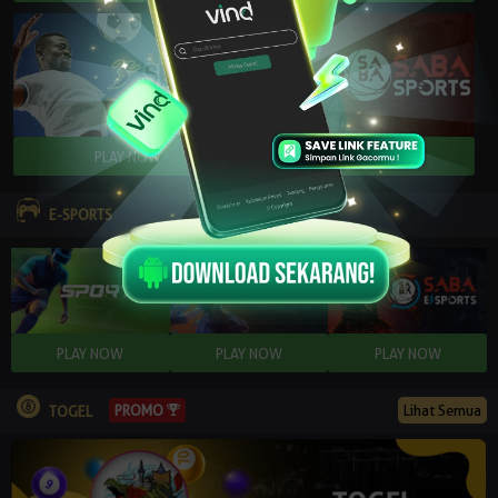
E-SPORTS
Lihat Semua
PROMO
TOGEL