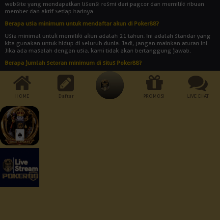
website yang mendapatkan lisensi resmi dari pagcor dan memiliki ribuan
member dan aktif setiap harinya.
Berapa usia minimum untuk mendaftar akun di Poker88?
Usia minimal untuk memiliki akun adalah 21 tahun. Ini adalah standar yang
kita gunakan untuk hidup di seluruh dunia. Jadi, jangan mainkan aturan ini.
Jika ada masalah dengan usia, kami tidak akan bertanggung jawab.
Berapa jumlah setoran minimum di situs Poker88?
Jumlah setoran minimum adalah Rp 10.000. Bukankah itu rendah? Dengan
uang yang begitu banyak, Anda bisa memainkan semua jenis permainan
yang disediakan oleh agen judi online POKER88.
HOME
Daftar
PROMOSI
LIVE CHAT
Cara Pembayaran:
Dukungan Perangkat :
Keamanan Terjamin :
© 2026 Poker88. All Rights Reserved | 18+