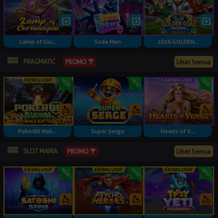
Lamp of Cor...
Soda Man
2026 GOLDEN...
PRAGMATIC
Lihat Semua
PROMO
Poker88 Mah...
Super Serge
Hearts of V...
SLOT MANIA
Lihat Semua
PROMO