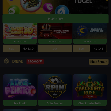
335
6:46:29
543
656
7:14:45
IDNLIVE
Lihat Semua
PROMO
Live Plinko
Spin Soccer
Checkmate Rush