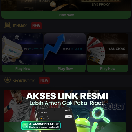
Play Now
NEW
IDNMAX
Play Now
Play Now
Play Now
NEW
SPORTBOOK