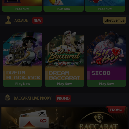
Lihat Semua
NEW
ARCADE
Play Now
Play Now
Play Now
BACCARAT LIVE PROXY
PROMO